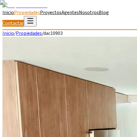
Inicio
Propiedades
Proyectos
Agentes
Nosotros
Blog
Contactar
Inicio
/
Propiedades
/
dac10903