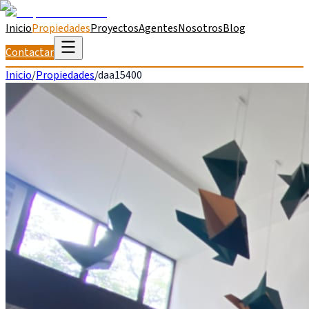
Inicio
Propiedades
Proyectos
Agentes
Nosotros
Blog
Contactar
Inicio
/
Propiedades
/
daa15400