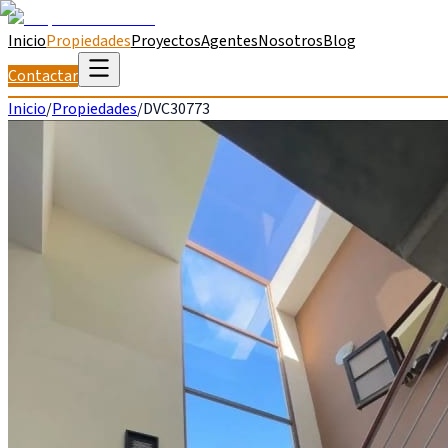
Inicio
Propiedades
Proyectos
Agentes
Nosotros
Blog
Contactar
Inicio
/
Propiedades
/
DVC30773