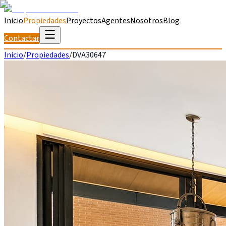
Inicio
Propiedades
Proyectos
Agentes
Nosotros
Blog
Contactar
Inicio
/
Propiedades
/
DVA30647