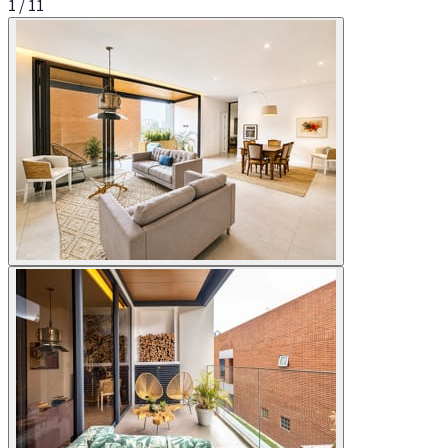
1
/
11