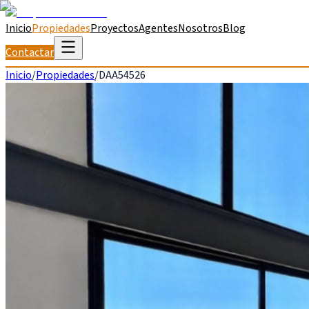
Inicio
Propiedades
Proyectos
Agentes
Nosotros
Blog
Contactar
Inicio
/
Propiedades
/
DAA54526